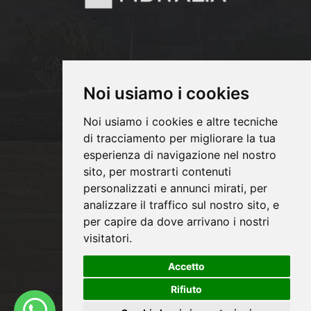
Noi usiamo i cookies
Noi usiamo i cookies e altre tecniche
di tracciamento per migliorare la tua
Copyrights © 2026 PM INFISSI SRL Tutti i
esperienza di navigazione nel nostro
sito, per mostrarti contenuti
diritti riservati.
personalizzati e annunci mirati, per
Partita Iva: 06991020824 /
analizzare il traffico sul nostro sito, e
Privacy e Cookie Policy
per capire da dove arrivano i nostri
visitatori.
Accetto
®
Sito realizzato con
Clickoso
Rifiuto