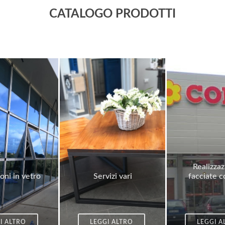
CATALOGO PRODOTTI
Realizzaz
oni in vetro
Servizi vari
facciate c
I ALTRO
LEGGI ALTRO
LEGGI A