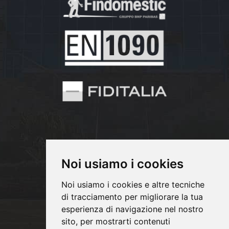
Noi usiamo i cookies
Noi usiamo i cookies e altre tecniche
di tracciamento per migliorare la tua
Copyrights © 2026 PM INFISSI SRL Tutti i
esperienza di navigazione nel nostro
sito, per mostrarti contenuti
diritti riservati.