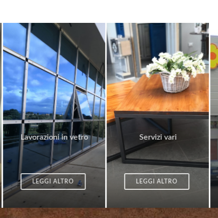
Real
orazioni in vetro
Servizi vari
facc
LEGGI ALTRO
LEGGI ALTRO
LE