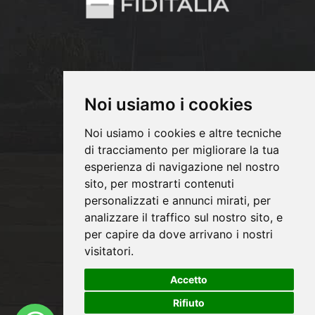
Noi usiamo i cookies
Noi usiamo i cookies e altre tecniche
di tracciamento per migliorare la tua
Copyrights © 2026 PM INFISSI SRL Tutti i
esperienza di navigazione nel nostro
sito, per mostrarti contenuti
diritti riservati.
personalizzati e annunci mirati, per
Partita Iva: 06991020824 /
analizzare il traffico sul nostro sito, e
Privacy e Cookie Policy
per capire da dove arrivano i nostri
visitatori.
Accetto
®
Sito realizzato con
Clickoso
Rifiuto