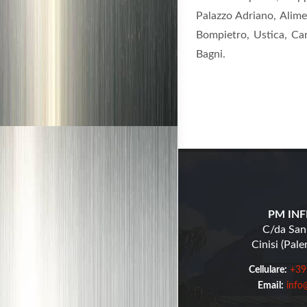
Palazzo Adriano, Alime
Bompietro, Ustica, Camp
Bagni.
PM INFI
C/da San
Cinisi (Pal
Cellulare:
+39
Email:
info