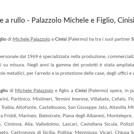
 a rullo - Palazzolo Michele e Figlio, Cinis
lio
di
Michele Palazzolo
a
Cinisi
(Palermo) ha tra i suoi partner
S
ipersonale dal 1969 è specializzata nella produzione, commerciali
li su misura. Negli anni la gamma dei prodotti è stata ampliata
le metallici, per l’arredo e la protezione delle case, degli uffici e
glio
di
Michele Palazzolo
e figlio a
Cinisi
(Palermo) opera, in p
ini, Partinico, Misilmeri, Termini Imerese, Villabate, Cefalù, F
 Trabia, Altofonte, Castelbuono, San Giuseppe Jato, Altavilla Mil
 Friddi, Marineo, Balestrate, Piana degli Albanesi, Montelepre, S
, Ciminna, Alia, Valledolmo, Lascari, Castellana Sicula, Poliz
eto, Castronovo di Sicilia, Pollina, Mezzojuso, Vicari, Chiusa S