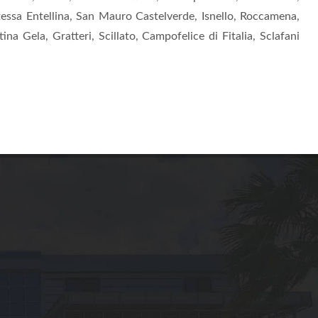
ntessa Entellina, San Mauro Castelverde, Isnello, Roccamena,
na Gela, Gratteri, Scillato, Campofelice di Fitalia, Sclafani