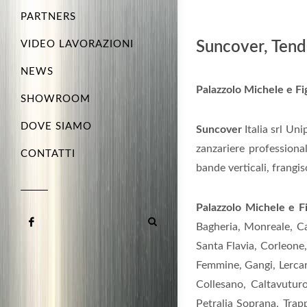
PARTNERS
VIDEO LAVORAZIONI
Suncover, Tende
NEWS
Palazzolo Michele e Fig
SHOWROOM
DOVE SIAMO
Suncover
Italia srl Un
zanzariere professiona
CONTATTI
bande verticali, frangiso
Palazzolo Michele e Fi
Bagheria, Monreale, Car
Santa Flavia, Corleone,
Femmine, Gangi, Lercara
Collesano, Caltavuturo
Petralia Soprana, Trapp