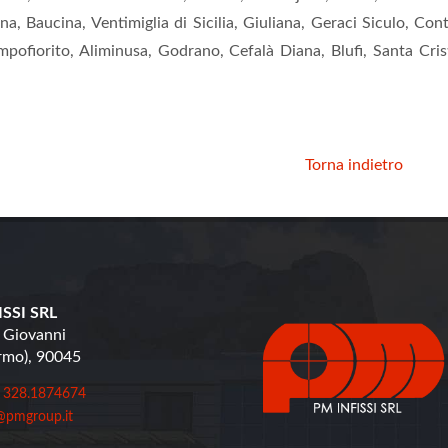
na, Baucina, Ventimiglia di Sicilia, Giuliana, Geraci Siculo, Co
ofiorito, Aliminusa, Godrano, Cefalà Diana, Blufi, Santa Cristi
Torna indietro
SSI SRL
 Giovanni
ermo), 90045
 328.1874674
@pmgroup.it