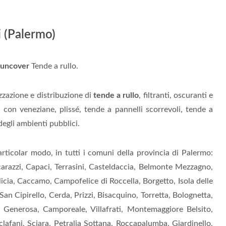
i (Palermo)
uncover
Tende a rullo.
zzazione e distribuzione di
tende a rullo
, filtranti, oscuranti e
 con veneziane, plissé, tende a pannelli scorrevoli, tende a
 degli ambienti pubblici.
articolar modo, in tutti i comuni della provincia di Palermo:
icarazzi, Capaci, Terrasini, Casteldaccia, Belmonte Mezzagno,
icia, Caccamo, Campofelice di Roccella, Borgetto, Isola delle
an Cipirello, Cerda, Prizzi, Bisacquino, Torretta, Bolognetta,
zi Generosa, Camporeale, Villafrati, Montemaggiore Belsito,
clafani, Sciara, Petralia Sottana, Roccapalumba, Giardinello,