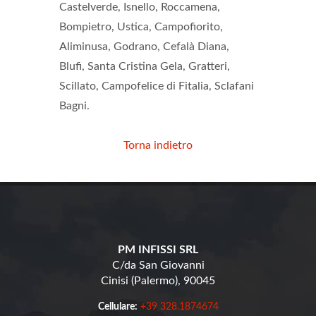
Castelverde, Isnello, Roccamena,
Bompietro, Ustica, Campofiorito,
Aliminusa, Godrano, Cefalà Diana,
Blufi, Santa Cristina Gela, Gratteri,
Scillato, Campofelice di Fitalia, Sclafani
Bagni.
Torna indietro
PM INFISSI SRL
C/da San Giovanni
Cinisi (Palermo), 90045
Cellulare:
+39 328.1874674