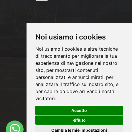
Noi usiamo i cookies
Noi usiamo i cookies e altre tecniche
di tracciamento per migliorare la tua
Copyrights © 2026 PM INFISSI SRL Tutti i
esperienza di navigazione nel nostro
sito, per mostrarti contenuti
diritti riservati.
personalizzati e annunci mirati, per
Partita Iva: 06991020824 /
analizzare il traffico sul nostro sito, e
Privacy e Cookie Policy
per capire da dove arrivano i nostri
visitatori.
Accetto
®
Sito realizzato con
Clickoso
Rifiuto
Cambia le mie impostazioni